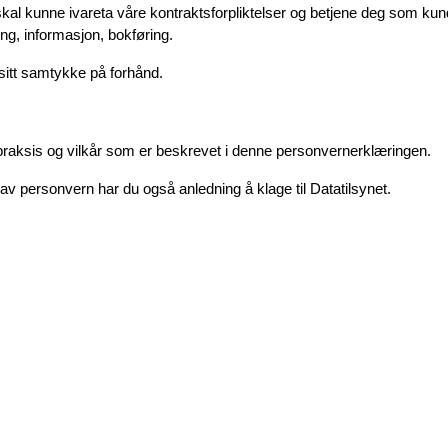
skal kunne ivareta våre kontraktsforpliktelser og betjene deg som kund
g, informasjon, bokføring. 
sitt samtykke på forhånd. 
 praksis og vilkår som er beskrevet i denne personvernerklæringen.
v personvern har du også anledning å klage til Datatilsynet.