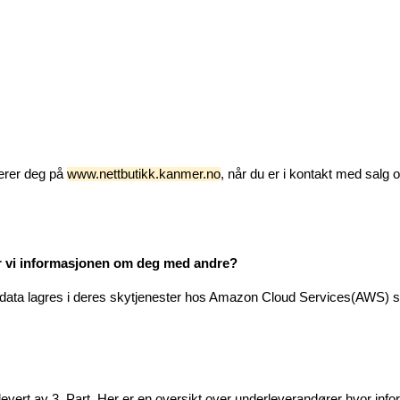
erer deg på 
www.nettbutikk.kanmer.no
, når du er i kontakt med salg o
er vi informasjonen om deg med andre?
data lagres i deres skytjenester hos Amazon Cloud Services(AWS) sitt
evert av 3. Part. Her er en oversikt over underleverandører hvor inf