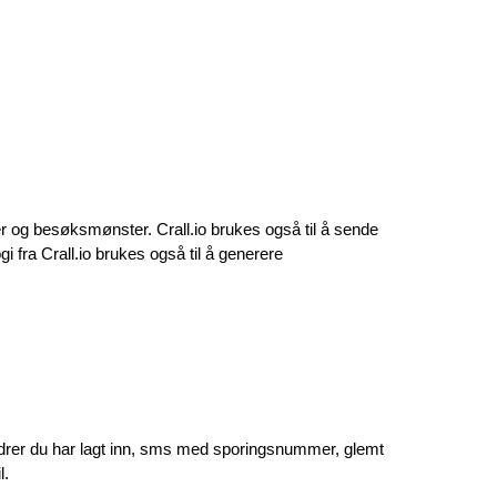
 og besøksmønster. Crall.io brukes også til å sende 
 fra Crall.io brukes også til å generere 
ordrer du har lagt inn, sms med sporingsnummer, glemt 
l.