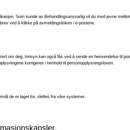
ikasjon. Som kunde av Behandlingsansvarlig vil du med jevne mellomro
sbrev ved å klikke på avmeldingslinken i e-postene.
trert om deg. Innsyn kan også fås ved å sende en henvendelse til 
po
 opplysningene korrigeres i henhold til personopplysningsloven.
ål de er laget for, slettes fra våre systemer.
rmasjonskapsler.