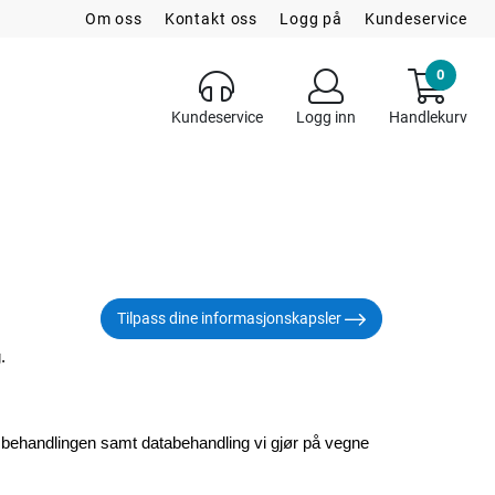
Om oss
Kontakt oss
Logg på
Kundeservice
0
Kundeservice
Logg inn
Handlekurv
Tilpass dine informasjonskapsler
.
 behandlingen samt databehandling vi gjør på vegne 