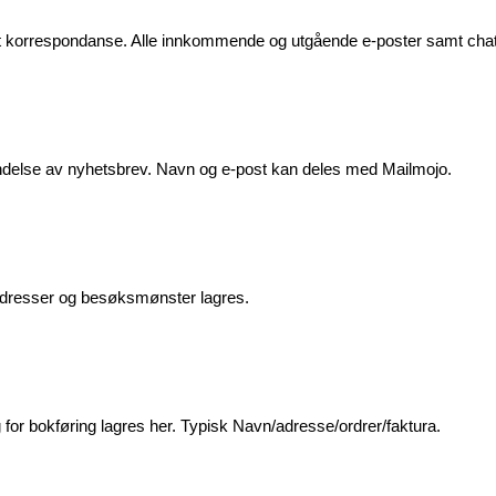
at korrespondanse. Alle innkommende og utgående e-poster samt chat
endelse av nyhetsbrev. Navn og e-post kan deles med Mailmojo.
-adresser og besøksmønster lagres.
for bokføring lagres her. Typisk Navn/adresse/ordrer/faktura.