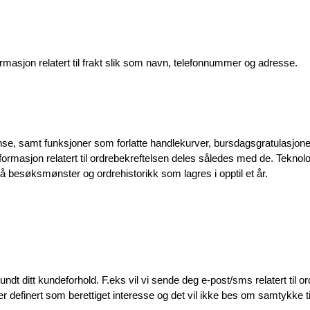
masjon relatert til frakt slik som navn, telefonnummer og adresse.
nse, samt funksjoner som forlatte handlekurver, bursdagsgratulasjoner
ormasjon relatert til ordrebekreftelsen deles således med de. Teknologi
å besøksmønster og ordrehistorikk som lagres i opptil et år.
t ditt kundeforhold. F.eks vil vi sende deg e-post/sms relatert til 
r definert som berettiget interesse og det vil ikke bes om samtykke ti